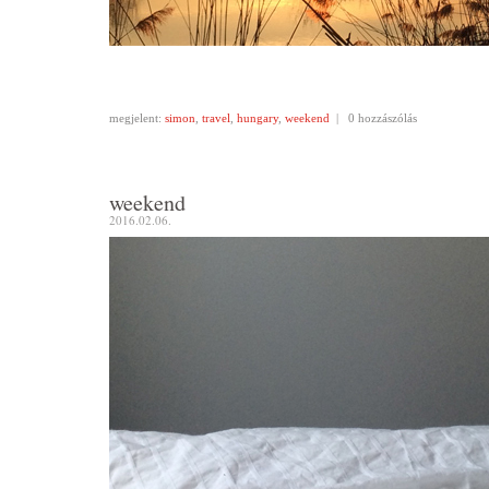
megjelent:
simon
,
travel
,
hungary
,
weekend
|
0 hozzászólás
weekend
2016.02.06.