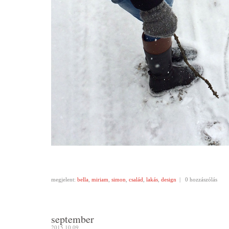
megjelent:
bella
,
miriam
,
simon
,
család
,
lakás
,
design
|
0 hozzászólás
september
2015.10.09.