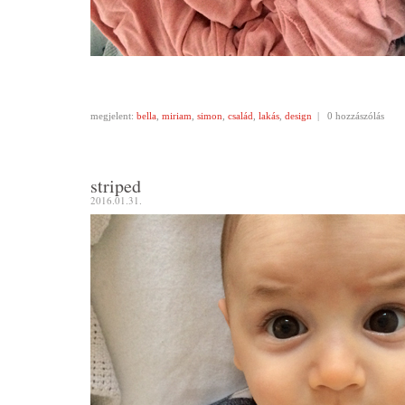
megjelent:
bella
,
miriam
,
simon
,
család
,
lakás
,
design
|
0 hozzászólás
striped
2016.01.31.