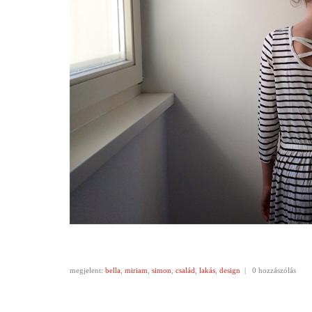
megjelent:
bella
,
miriam
,
simon
,
család
,
lakás
,
design
|
0 hozzászólás