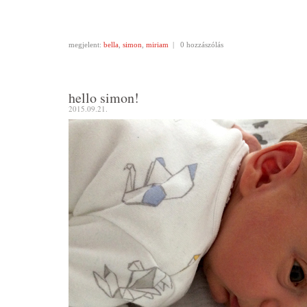
megjelent:
bella
,
simon
,
miriam
|
0 hozzászólás
hello simon!
2015.09.21.