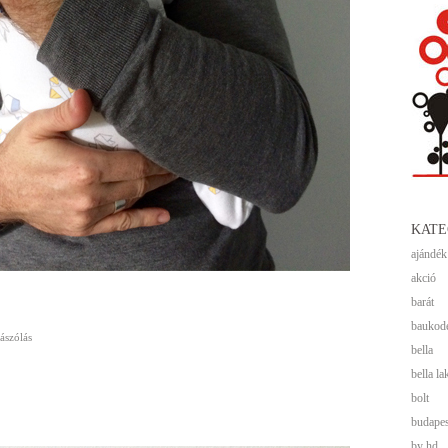
KATE
ajándék
akció
barát
baukod
ászólás
bella
bella la
bolt
budapes
by hd