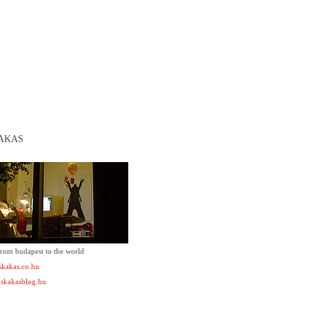
AKAS
from budapest to the world
kakas.co.hu
skakasblog.hu