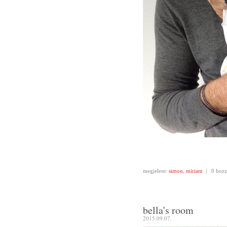
megjelent:
simon
,
miriam
|
0 hozz
bella's room
2015.09.07.