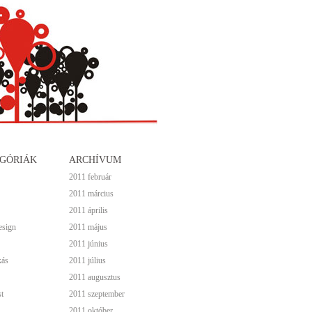
GÓRIÁK
ARCHÍVUM
2011 február
2011 március
2011 április
esign
2011 május
2011 június
kás
2011 július
2011 augusztus
t
2011 szeptember
2011 október