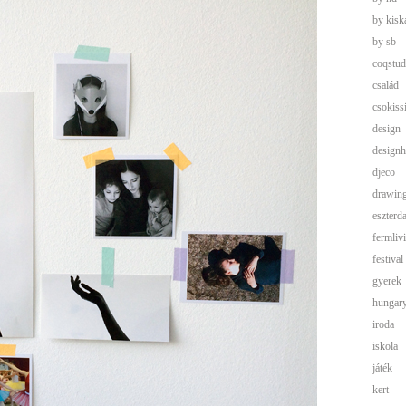
by kisk
by sb
coqstud
család
csokis
design
designh
djeco
drawin
eszterd
fermliv
festival
gyerek
hungar
iroda
iskola
játék
kert