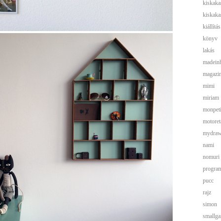
kiskaka
kiskaka
kiállítás
könyv
lakás
madein
magazi
mimi
miriam
monpeti
motoret
mydra
nami
nomuri
progra
pucc
rajz
simon
smallga