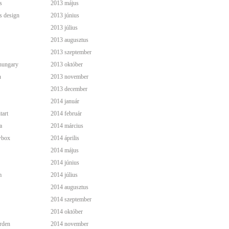
s
2013 május
s design
2013 június
2013 július
2013 augusztus
2013 szeptember
hungary
2013 október
n
2013 november
2013 december
2014 január
tart
2014 február
a
2014 március
wbox
2014 április
2014 május
2014 június
m
2014 július
2014 augusztus
2014 szeptember
2014 október
rden
2014 november