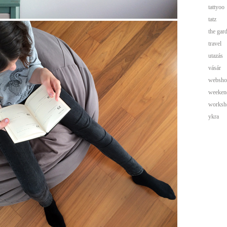
tattyoo
tatz
the gar
travel
utazás
vásár
websho
weeken
worksh
ykra