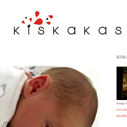
KISK
design 
www.kis
info@ki