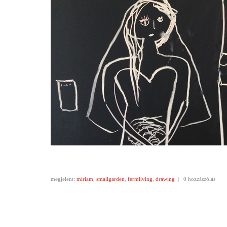
megjelent:
miriam
,
smallgarden
,
fermliving
,
drawing
|
0 hozzászólás