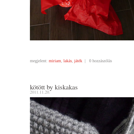
megjelent:
miriam
,
lakás
,
játék
|
0 hozzászólás
kötött by kiskakas
2011.11.20.