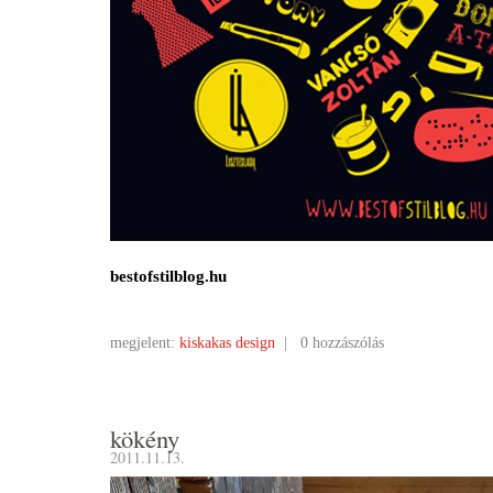
bestofstilblog.hu
megjelent:
kiskakas design
|
0 hozzászólás
kökény
2011.11.13.