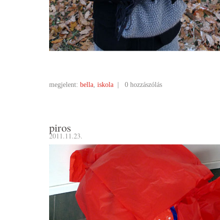
megjelent:
bella
,
iskola
|
0 hozzászólás
piros
2011.11.23.