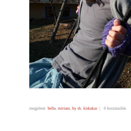
megjelent:
bella
,
miriam
,
by sb
,
kiskakas
|
0 hozzászólás