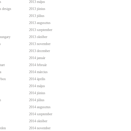
s
2013 május
s design
2013 június
2013 július
2013 augusztus
2013 szeptember
hungary
2013 október
n
2013 november
2013 december
2014 január
tart
2014 február
a
2014 március
wbox
2014 április
2014 május
2014 június
m
2014 július
2014 augusztus
2014 szeptember
2014 október
rden
2014 november