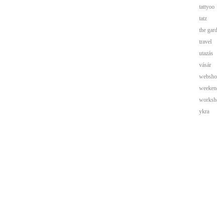
tattyoo
tatz
the gar
travel
utazás
vásár
websho
weeken
worksh
ykra