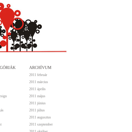
GÓRIÁK
ARCHÍVUM
2011 február
2011 március
2011 április
esign
2011 május
2011 június
kás
2011 július
2011 augusztus
t
2011 szeptember
2011 október