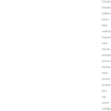
kiskaka
kiskaka
kiállítás
könyv
lakás
madein
magazi
mimi
miriam
monpeti
motoret
mydra
nami
nomuri
progra
pucc
rajz
simon
smallga