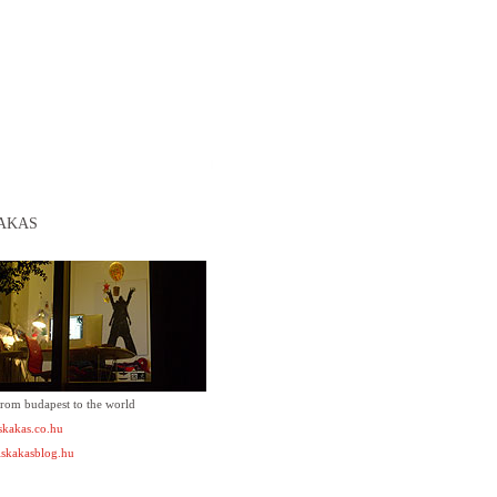
AKAS
from budapest to the world
kakas.co.hu
skakasblog.hu