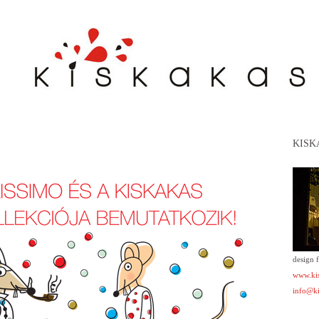
KISK
design 
www.kis
info@ki