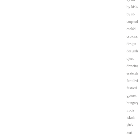
by kisk
by sb
coqstud
család
csokis
design
designh
djeco
drawin
eszterd
fermliv
festival
gyerek
hungar
iroda
iskola
játék
kert