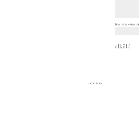
Írja be a karakte
elküld
<<
vissza