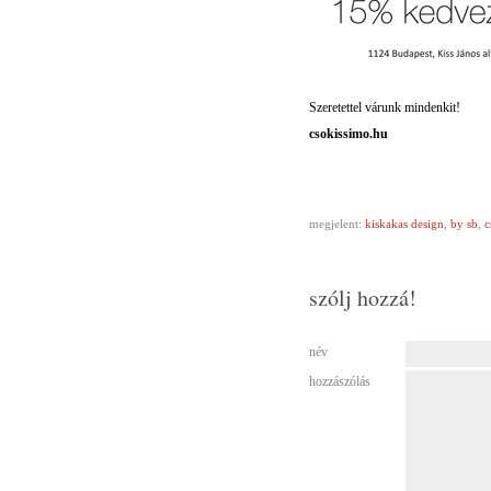
Szeretettel várunk mindenkit!
csokissimo.hu
megjelent:
kiskakas design
,
by sb
,
c
szólj hozzá!
név
hozzászólás