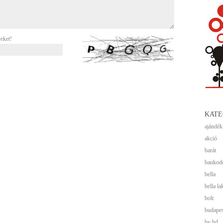
reket!
KATE
ajándék
akció
barát
baukod
bella
bella la
bolt
budapes
by hd