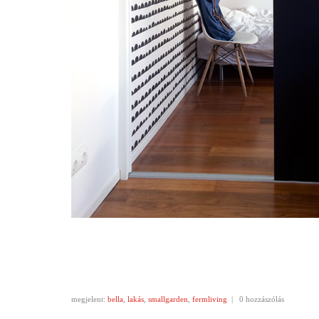
megjelent:
bella
,
lakás
,
smallgarden
,
fermliving
|
0 hozzászólás