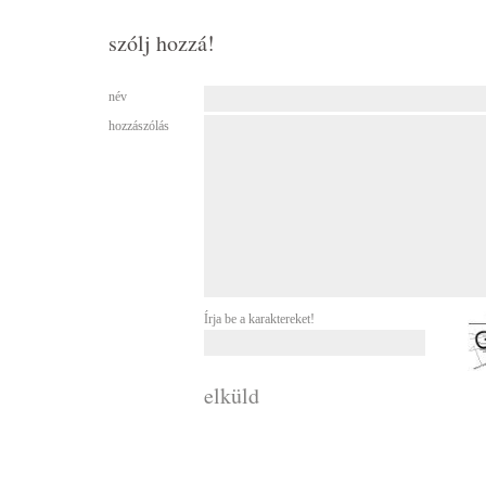
szólj hozzá!
név
hozzászólás
Írja be a karaktereket!
elküld