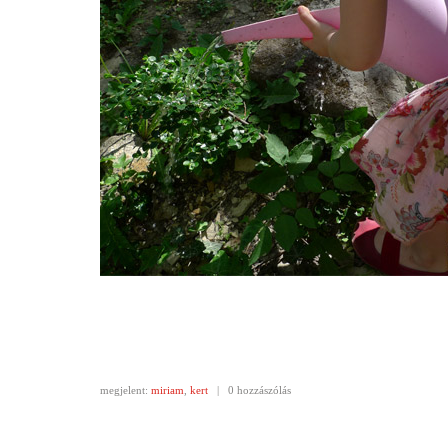
megjelent:
miriam
,
kert
|
0 hozzászólás