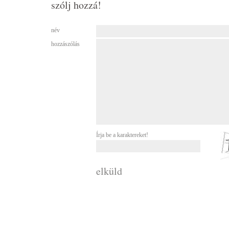
szólj hozzá!
név
hozzászólás
Írja be a karaktereket!
elküld