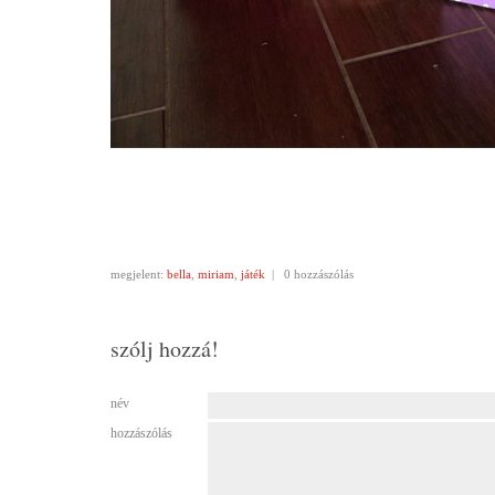
megjelent:
bella
,
miriam
,
játék
|
0 hozzászólás
szólj hozzá!
név
hozzászólás