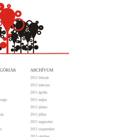
GÓRIÁK
ARCHÍVUM
2011 február
2011 március
2011 április
esign
2011 május
2011 június
kás
2011 július
2011 augusztus
t
2011 szeptember
2011 október