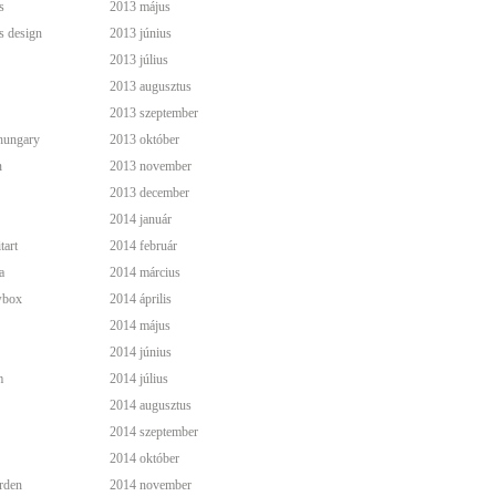
s
2013 május
s design
2013 június
2013 július
2013 augusztus
2013 szeptember
hungary
2013 október
n
2013 november
2013 december
2014 január
tart
2014 február
a
2014 március
wbox
2014 április
2014 május
2014 június
m
2014 július
2014 augusztus
2014 szeptember
2014 október
rden
2014 november