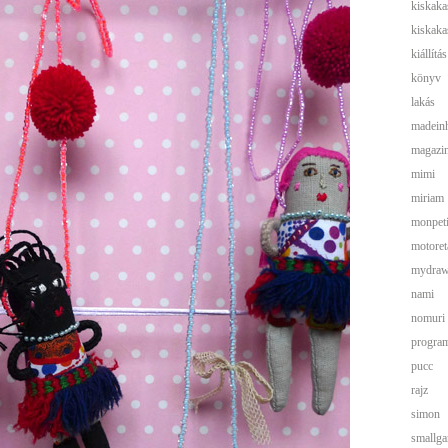
kiskaka
kiskaka
kiállítás
könyv
lakás
madein
magazi
mimi
miriam
monpeti
motoret
mydra
nami
nomuri
progra
pucc
rajz
simon
smallga