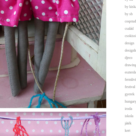
by kisk
by sb
coqstud
család
csokis
design
designh
djeco
drawin
eszterd
fermliv
festival
gyerek
hungar
iroda
iskola
játék
kert