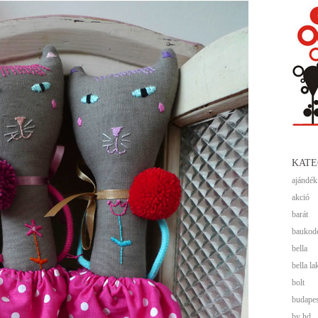
KATE
ajándék
akció
barát
baukod
bella
bella la
bolt
budapes
by hd