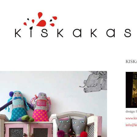
KISK
design 
www.kis
info@ki