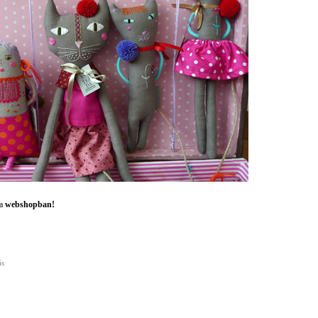
 a
webshopban!
ás