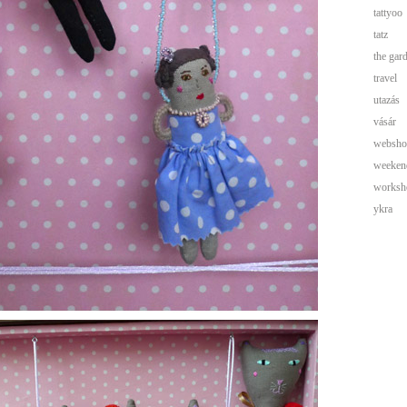
tattyoo
tatz
the gar
travel
utazás
vásár
websho
weeken
worksh
ykra