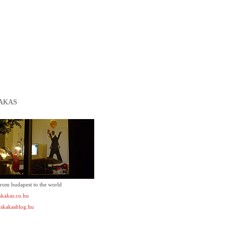
AKAS
from budapest to the world
kakas.co.hu
skakasblog.hu