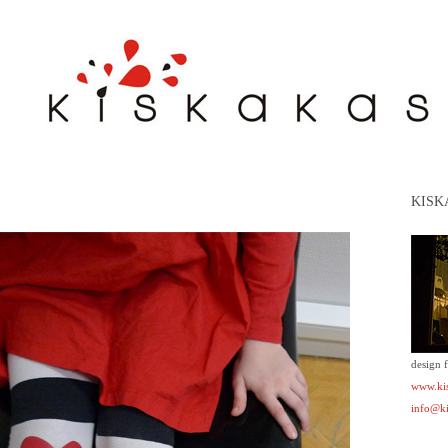
KISK
design 
www.kis
info@ki