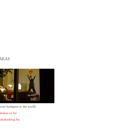
AKAS
from budapest to the world
kakas.co.hu
skakasblog.hu