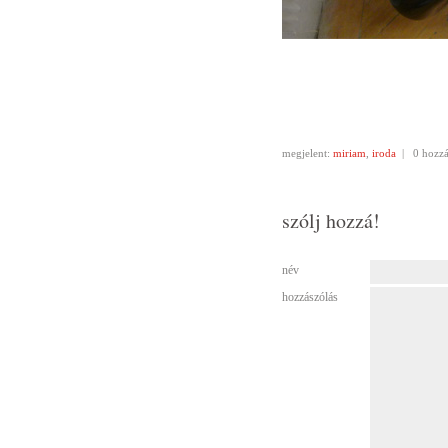
megjelent:
miriam
,
iroda
|
0 hozzá
szólj hozzá!
név
hozzászólás