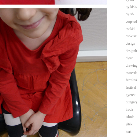
by kisk
by sb
coqstud
család
csokis
design
designh
djeco
drawin
eszterd
fermliv
festival
gyerek
hungar
iroda
iskola
játék
kert