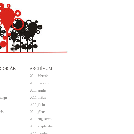
GÓRIÁK
ARCHÍVUM
2011 február
2011 március
2011 április
esign
2011 május
2011 június
kás
2011 július
2011 augusztus
t
2011 szeptember
2011 október