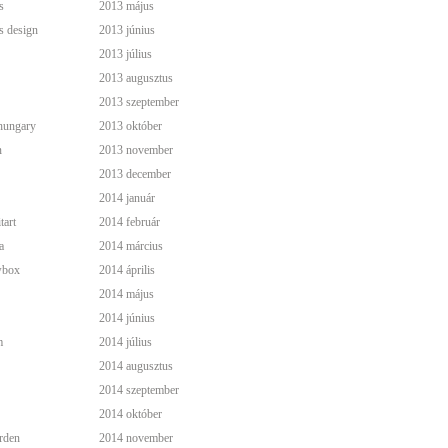
s
2013 május
s design
2013 június
2013 július
2013 augusztus
2013 szeptember
hungary
2013 október
n
2013 november
2013 december
2014 január
tart
2014 február
a
2014 március
wbox
2014 április
2014 május
2014 június
m
2014 július
2014 augusztus
2014 szeptember
2014 október
rden
2014 november