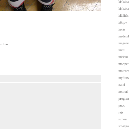
kiskaka
kiskaka
kiállítás
könyv
lakás
madein
magazi
szólás
mimi
miriam
monpeti
motoret
mydra
nami
nomuri
progra
pucc
rajz
simon
smallga