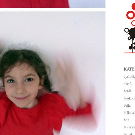
KATE
ajándék
akció
barát
baukod
bella
bella la
bolt
budapes
by hd