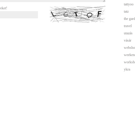
tattyoo
reket!
tatz
the gar
travel
utazás
vásár
websho
weeken
worksh
ykra