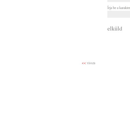
Írja be a karakte
elküld
<<
vissza