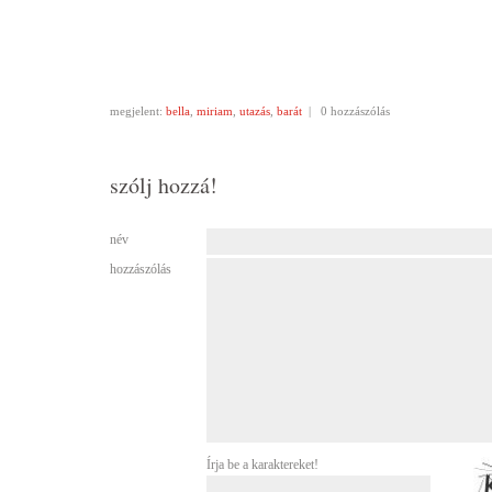
megjelent:
bella
,
miriam
,
utazás
,
barát
|
0 hozzászólás
szólj hozzá!
név
hozzászólás
Írja be a karaktereket!