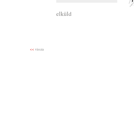
elküld
<<
vissza